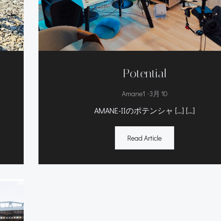
Potential
-
Amane1
3月 10
AMANE-IIのポテンシャ […] […]
Read Article