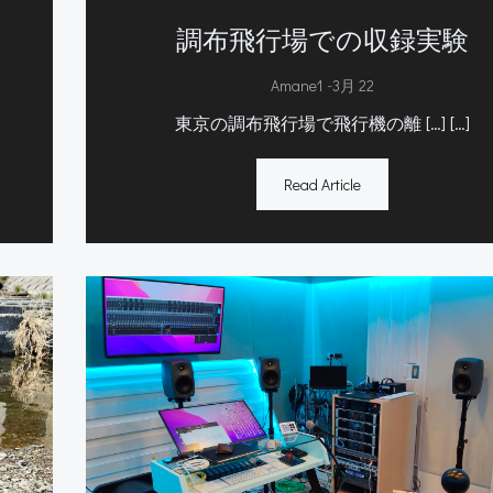
た
調布飛行場での収録実験
-
Amane1
3月 22
東京の調布飛行場で飛行機の離 […] […]
Read Article