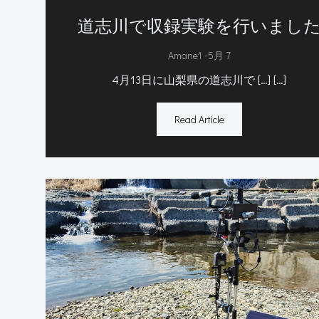
道志川で収録実験を行いまし
-
Amane1
5月 7
4月13日に山梨県の道志川で […] […]
Read Article