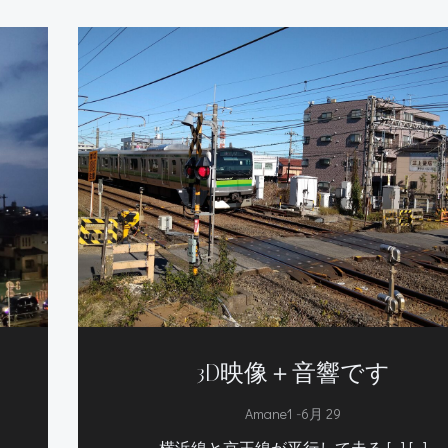
。
3D映像＋音響です
-
Amane1
6月 29
横浜線と京王線が平行して走る […] […]