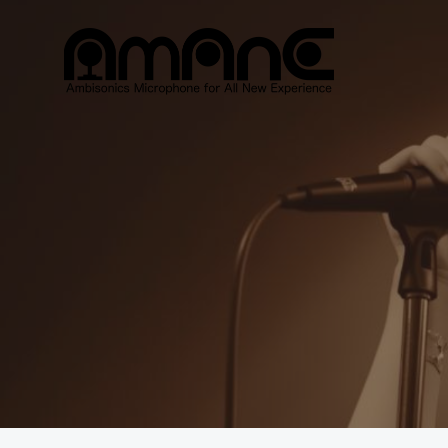
コ
ン
テ
ン
ツ
へ
ス
キ
ッ
プ