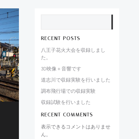
検索
RECENT POSTS
八王子花火大会を収録しまし
た。
3D映像＋音響です
道志川で収録実験を行いました
調布飛行場での収録実験
収録試験を行いました
RECENT COMMENTS
表示できるコメントはありませ
ん。