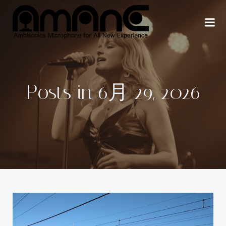
コ
ン
テ
ン
ツ
へ
ス
Posts in 6月 29, 2026
キ
ッ
プ