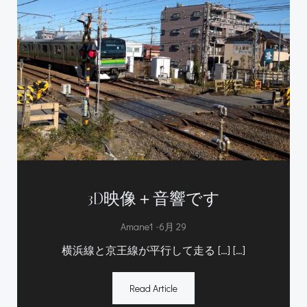
3D映像＋音響です
-
Amane1
6月 29
横浜線と京王線が平行して走る […] […]
Read Article