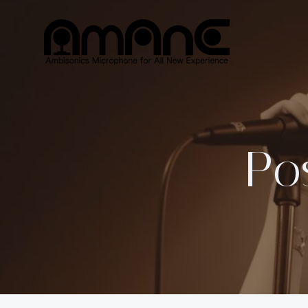
コ
ン
テ
ン
ツ
へ
ス
キ
ッ
Po
プ