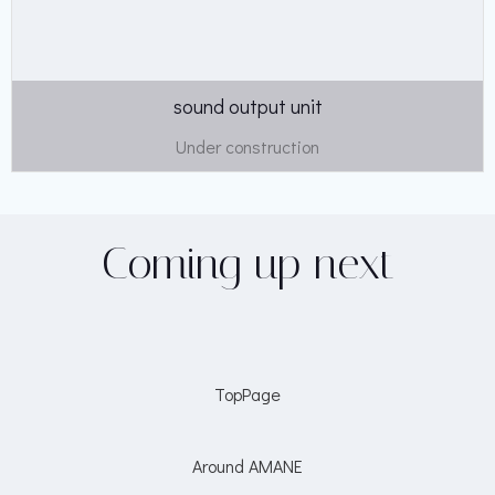
sound output unit
Under construction
Coming up next
TopPage
Around AMANE