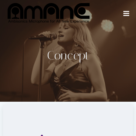
コ
ン
テ
ン
ツ
へ
ス
Concept
キ
ッ
プ