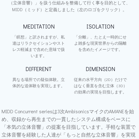
（立体音響）」を扱う仕組みを整備して行く事を目的として、
MIDD（ミッド）と定義しました（左のロゴをクリック）。
MEDITATION
ISOLATION
「瞑想」と訳されますが、私
「分離」、たとえ一時的にせ
達はリラクセイションやスト
よ雑多な現実世界からの隔離
レス軽減まで含めた意味で扱
を含めたイメージです。
います。
DIFFERENT
DIMENSION
異なる場所での疑似体験。立
従来の水平方向（2D）だけで
体的な追体験を実現します。
はなく垂直を含む立体（3D）
の効果の実現を目指します。
MIDD Concurrent seriesは3次AmbisonicsマイクのAMANEを始
め、収録から再生までの一貫したシステム構成をベースに
「本気の立体音響」の提案を目指しています。手軽な装置で
立体音響を経験した人達が「もっと自然な立体音響」を実現