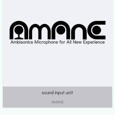
sound input unit
AMANE