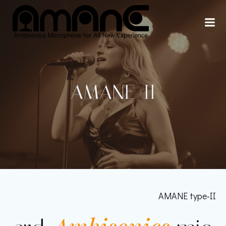
コ
ン
テ
ン
ツ
へ
ス
AMANE-II
キ
ッ
プ
AMANE type-II