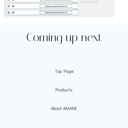
Coming up next
Top Page
Products
About AMANE